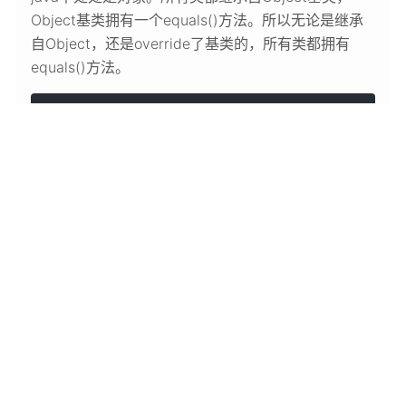
Object基类拥有一个equals()方法。所以无论是继承
自Object，还是override了基类的，所有类都拥有
equals()方法。
1
public
boolean
equals
(Object obj)
{
2
return
 (
this
 == obj);
3
}
2018/10/04
Java

Java中对象域的初始化
正确的初始化很重要
java中，一个类的域（或者说类的属性，类的数据成
员）可以是基本数据类型，也可以是对象的引用。对