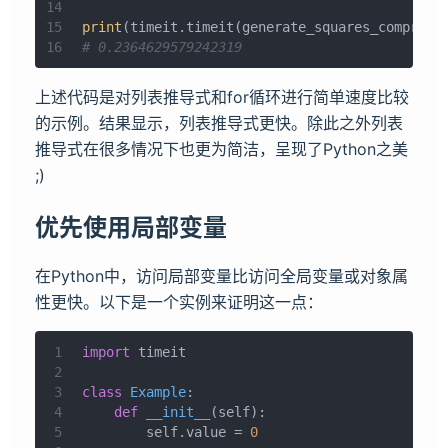
14
15
print
(timeit.timeit(generate_squares_comprehe
16
# 0.2364629579242319
上述代码是对列表推导式和for循环进行简单速度比较
的示例。结果显示，列表推导式更快。除此之外列表
推导式在很多情况下也更为简洁，呈现了Python之美
;)
优先使用局部变量
在Python中，访问局部变量比访问全局变量或对象属
性更快。以下是一个实例来证明这一点：
1
import
 timeit
2
3
class
Example
:
4
def
__init__
(
self
):
5
        self.value = 
0