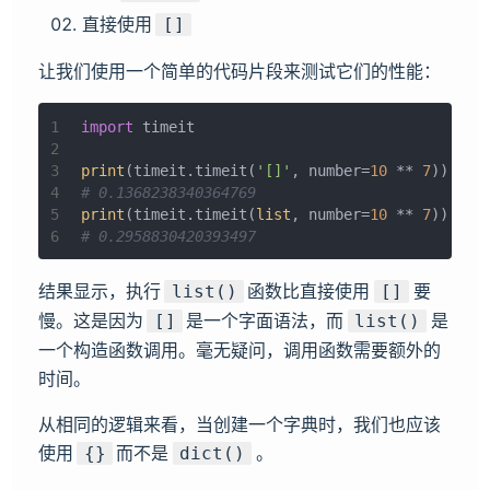
直接使用
[]
让我们使用一个简单的代码片段来测试它们的性能：
1
import
 timeit
2
3
print
(timeit.timeit(
'[]'
, number=
10
 ** 
7
))
4
# 0.1368238340364769
5
print
(timeit.timeit(
list
, number=
10
 ** 
7
))
6
# 0.2958830420393497
结果显示，执行
函数比直接使用
要
list()
[]
慢。这是因为
是一个字面语法，而
是
[]
list()
一个构造函数调用。毫无疑问，调用函数需要额外的
时间。
从相同的逻辑来看，当创建一个字典时，我们也应该
使用
而不是
。
{}
dict()