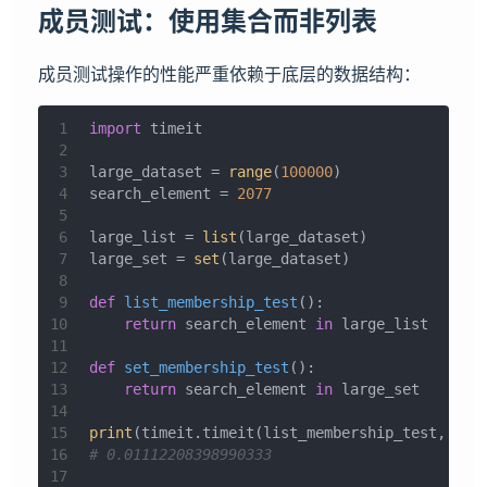
成员测试：使用集合而非列表
成员测试操作的性能严重依赖于底层的数据结构：
1
import
 timeit
2
3
large_dataset = 
range
(
100000
)
4
search_element = 
2077
5
6
large_list = 
list
(large_dataset)
7
large_set = 
set
(large_dataset)
8
9
def
list_membership_test
():
10
return
 search_element 
in
 large_list
11
12
def
set_membership_test
():
13
return
 search_element 
in
 large_set
14
15
print
(timeit.timeit(list_membership_test, num
16
# 0.01112208398990333
17