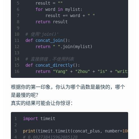
5
    result = 
""
6
for
 word 
in
 mylist:
7
        result += word + 
" "
8
return
 result
9
10
# 使用'join()'
11
def
concat_join
():
12
return
" "
.join(mylist)
13
14
# 直接拼接，不使用列表
15
def
concat_directly
():
16
return
"Yang"
 + 
"Zhou"
 + 
"is"
 + 
"writing"
根据你的第一印象，你认为哪个函数是最快的，哪个
是最慢的呢？
真实的结果可能会让你惊讶：
1
import
 timeit
2
3
print
(timeit.timeit(concat_plus, number=
10000
)
4
# 0.002738415962085128