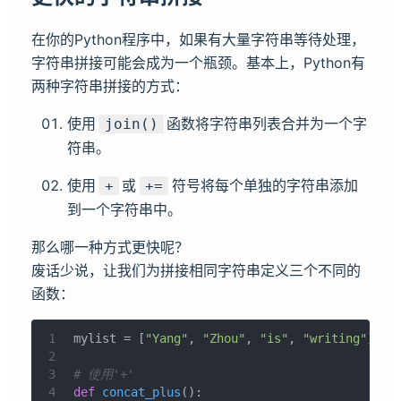
在你的Python程序中，如果有大量字符串等待处理，
字符串拼接可能会成为一个瓶颈。基本上，Python有
两种字符串拼接的方式：
使用
函数将字符串列表合并为一个字
join()
符串。
使用
或
符号将每个单独的字符串添加
+
+=
到一个字符串中。
那么哪一种方式更快呢？
废话少说，让我们为拼接相同字符串定义三个不同的
函数：
1
mylist = [
"Yang"
, 
"Zhou"
, 
"is"
, 
"writing"
]
2
3
# 使用'+'
4
def
concat_plus
():