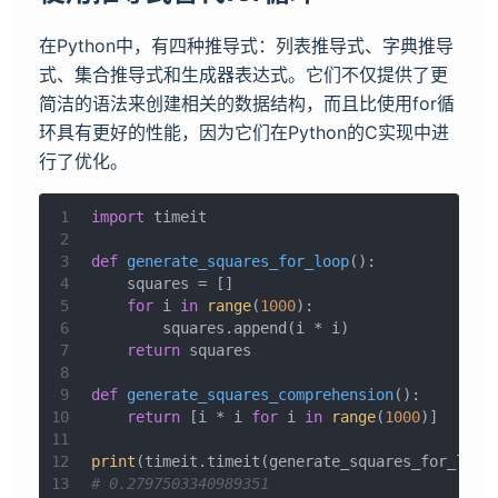
在Python中，有四种推导式：列表推导式、字典推导
式、集合推导式和生成器表达式。它们不仅提供了更
简洁的语法来创建相关的数据结构，而且比使用for循
环具有更好的性能，因为它们在Python的C实现中进
行了优化。
1
import
 timeit
2
3
def
generate_squares_for_loop
():
4
    squares = []
5
for
 i 
in
range
(
1000
):
6
        squares.append(i * i)
7
return
 squares
8
9
def
generate_squares_comprehension
():
10
return
 [i * i 
for
 i 
in
range
(
1000
)]
11
12
print
(timeit.timeit(generate_squares_for_loop
13
# 0.2797503340989351