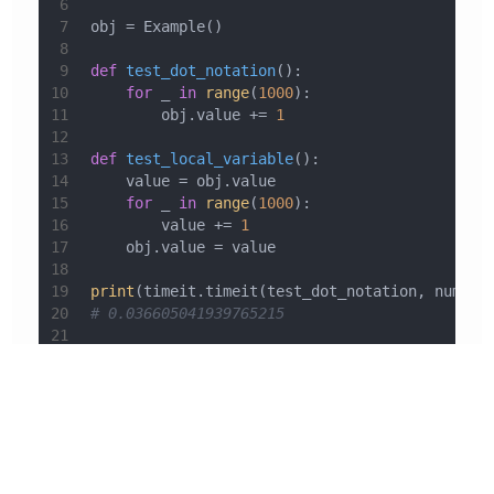
6
7
obj = Example()
8
9
def
test_dot_notation
():
10
for
 _ 
in
range
(
1000
):
11
        obj.value += 
1
12
13
def
test_local_variable
():
14
    value = obj.value
15
for
 _ 
in
range
(
1000
):
16
        value += 
1
17
    obj.value = value
18
19
print
(timeit.timeit(test_dot_notation, number
20
# 0.036605041939765215
21
22
print
(timeit.timeit(test_local_variable, numb
23
# 0.024470250005833805
这就是Python的工作原理。直观地说，当函数被编译
时，其中的局部变量是已知的，但是其他外部变量需
要时间来检索。这里的差异时间可能很少，但在处理