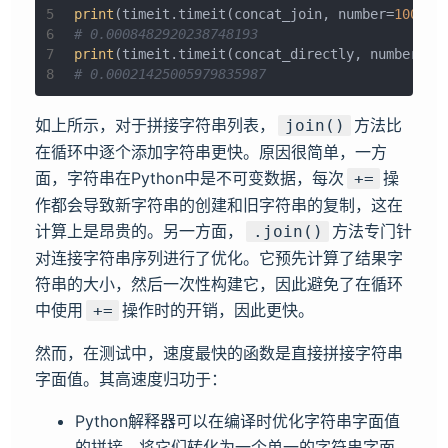
5
print
(timeit.timeit(concat_join, number=
10000
)
6
# 0.0008482920238748193
7
print
(timeit.timeit(concat_directly, number=
10
8
# 0.00021425005979835987
如上所示，对于拼接字符串列表，
方法比
join()
在循环中逐个添加字符串更快。原因很简单，一方
面，字符串在Python中是不可变数据，每次
操
+=
作都会导致新字符串的创建和旧字符串的复制，这在
计算上是昂贵的。另一方面，
方法专门针
.join()
对连接字符串序列进行了优化。它预先计算了结果字
符串的大小，然后一次性构建它，因此避免了在循环
中使用
操作时的开销，因此更快。
+=
然而，在测试中，速度最快的函数是直接拼接字符串
字面值。其高速度归功于：
Python解释器可以在编译时优化字符串字面值
的拼接，将它们转化为一个单一的字符串字面