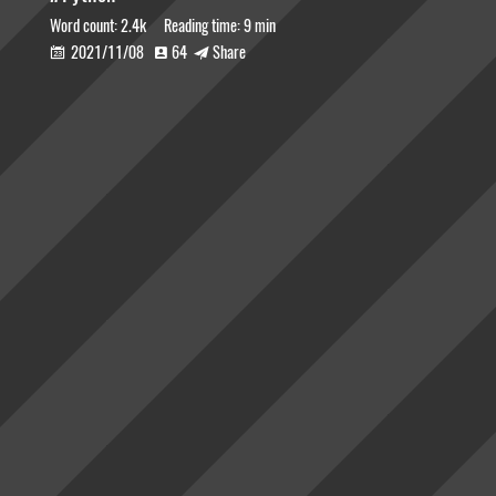
Word count:
2.4k
Reading time:
9 min
2021/11/08
64
Share


